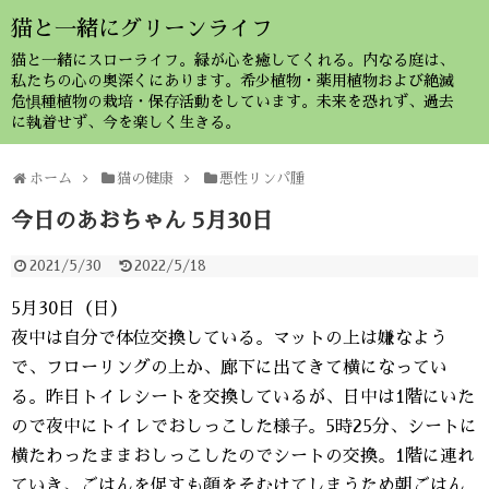
猫と一緒にグリーンライフ
猫と一緒にスローライフ。緑が心を癒してくれる。内なる庭は、
私たちの心の奥深くにあります。希少植物・薬用植物および絶滅
危惧種植物の栽培・保存活動をしています。未来を恐れず、過去
に執着せず、今を楽しく生きる。
ホーム
猫の健康
悪性リンパ腫
今日のあおちゃん 5月30日
2021/5/30
2022/5/18
5月30日（日）
夜中は自分で体位交換している。マットの上は嫌なよう
で、フローリングの上か、廊下に出てきて横になってい
る。昨日トイレシートを交換しているが、日中は1階にいた
ので夜中にトイレでおしっこした様子。5時25分、シートに
横たわったままおしっこしたのでシートの交換。1階に連れ
ていき、ごはんを促すも顔をそむけてしまうため朝ごはん