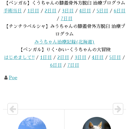
【ベンガル】くうちゃんの膝蓋骨外方脱臼 治療プログラム
手術当日
/
1日目
/
2日目
/
3日目
/
4日目
/
5日目
/
6日目
/
7日目
【チンチラペルシャ】みうちゃんの膝蓋骨外方脱臼 治療プ
ログラム
みうちゃん治療記録(北海道)
【ベンガル】りく･かい･くうちゃんの大冒険
はじめまして!!
/
1日目
/
2日目
/
3日目
/
4日目
/
5日目
/
6日目
/
7日目
Poe