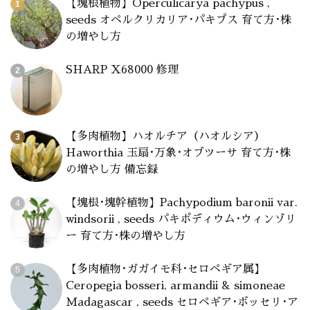
【塊根植物】Operculicarya pachypus ,
seeds オペルクリカリア･パキプス 育て方･株
の増やし方
SHARP X68000 修理
【多肉植物】ハオルチア（ハオルシア）
Haworthia 玉扇･万象･オブツーサ 育て方･株
の増やし方 備忘録
【塊根･塊幹植物】Pachypodium baronii var.
windsorii , seeds パキポディウム･ウィンゾリ
ー 育て方･株の増やし方
【多肉植物･ガガイモ科･セロペギア属】
Ceropegia bosseri, armandii & simoneae
Madagascar , seeds セロペギア･ボッセリ･ア