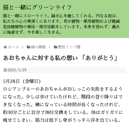
猫と一緒にグリーンライフ
猫と一緒にスローライフ。緑が心を癒してくれる。内なる庭は、
私たちの心の奥深くにあります。希少植物・薬用植物および絶滅
危惧種植物の栽培・保存活動をしています。未来を恐れず、過去
に執着せず、今を楽しく生きる。
ホーム
猫の健康
悪性リンパ腫
あおちゃんに対する私の想い 「ありがとう」
2021/5/29
5月28日（金曜日）
ロシアンブルーのあおちゃんがおしっこの失敗をするよう
になった。少しは歩けていたけれど、階段の登り降りはで
きなくなった。横になっている時間が長くなったけれど、
約30分ごとに自分で体位交換をしている。体はガリガリに
痩せてしまい、筋力は低下し骨がうっすら浮き出ている。