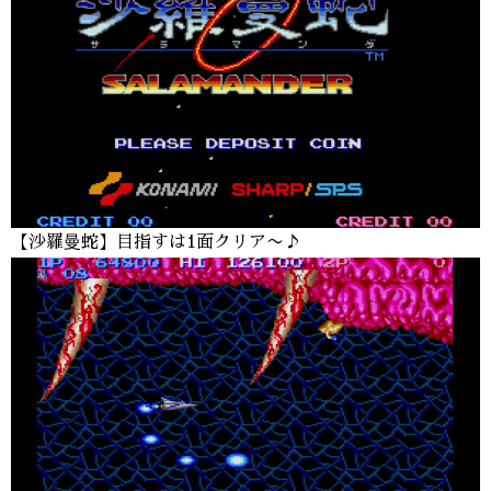
【沙羅曼蛇】目指すは1面クリア〜♪