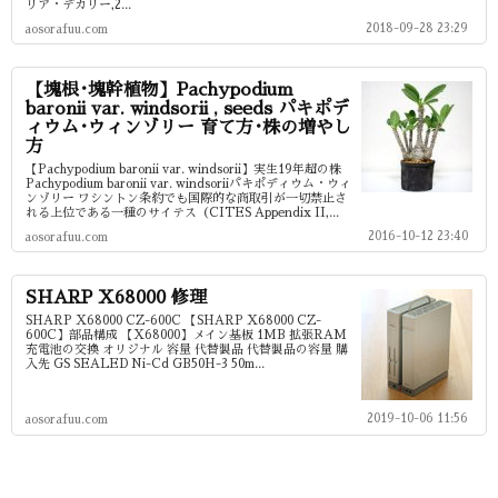
リア・デカリー,2...
2018-09-28 23:29
aosorafuu.com
【塊根･塊幹植物】Pachypodium
baronii var. windsorii , seeds パキポデ
ィウム･ウィンゾリー 育て方･株の増やし
方
【Pachypodium baronii var. windsorii】実生19年超の株
Pachypodium baronii var. windsoriiパキポディウム・ウィ
ンゾリー ワシントン条約でも国際的な商取引が一切禁止さ
れる上位である一種のサイテス（CITES Appendix II,...
2016-10-12 23:40
aosorafuu.com
SHARP X68000 修理
SHARP X68000 CZ-600C 【SHARP X68000 CZ-
600C】部品構成 【X68000】メイン基板 1MB 拡張RAM
充電池の交換 オリジナル 容量 代替製品 代替製品の容量 購
入先 GS SEALED Ni-Cd GB50H-3 50m...
2019-10-06 11:56
aosorafuu.com