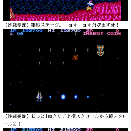
【沙羅曼蛇】細胞ステージ。ニョキニョキ飛び出す牙！
【沙羅曼蛇】おっと1面クリア♪横スクロールから縦スクロ
ールに！