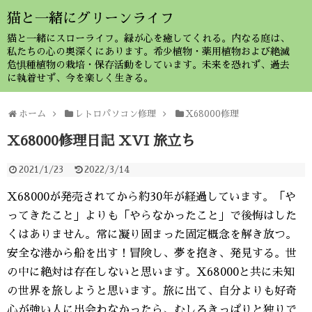
猫と一緒にグリーンライフ
猫と一緒にスローライフ。緑が心を癒してくれる。内なる庭は、
私たちの心の奥深くにあります。希少植物・薬用植物および絶滅
危惧種植物の栽培・保存活動をしています。未来を恐れず、過去
に執着せず、今を楽しく生きる。
ホーム
レトロパソコン修理
X68000修理
X68000修理日記 XVI 旅立ち
2021/1/23
2022/3/14
X68000が発売されてから約30年が経過しています。「や
ってきたこと」よりも「やらなかったこと」で後悔はした
くはありません。常に凝り固まった固定概念を解き放つ。
安全な港から船を出す！冒険し、夢を抱き、発見する。世
の中に絶対は存在しないと思います。X68000と共に未知
の世界を旅しようと思います。旅に出て、自分よりも好奇
心が強い人に出会わなかったら、むしろきっぱりと独りで