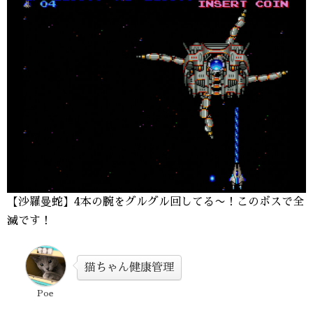
【沙羅曼蛇】4本の腕をグルグル回してる〜！このボスで全
滅です！
猫ちゃん健康管理
Poe