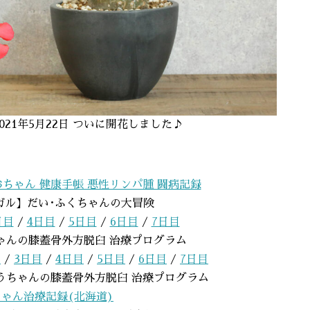
orii】2021年5月22日 ついに開花しました♪
おちゃん 健康手帳 悪性リンパ腫 闘病記録
ガル】だい･ふくちゃんの大冒険
日目
/
4日目
/
5日目
/
6日目
/
7日目
ゃんの膝蓋骨外方脱臼 治療プログラム
目
/
3日目
/
4日目
/
5日目
/
6日目
/
7日目
うちゃんの膝蓋骨外方脱臼 治療プログラム
ゃん治療記録(北海道)