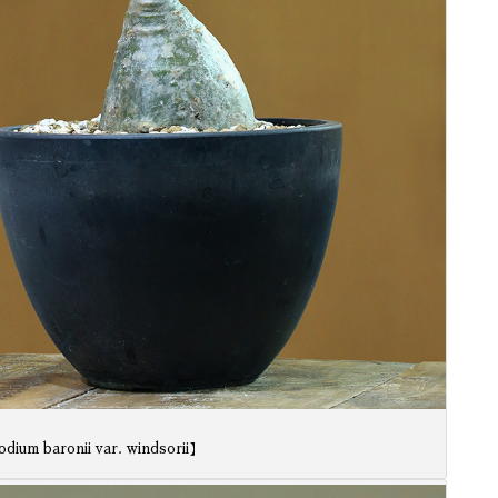
ium baronii var. windsorii】