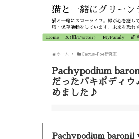
猫と一緒にグリーン
猫と一緒にスローライフ。緑が心を癒し
培・保存活動をしています。未来を恐れ
Home
X(旧:Twitter)
MyFamily
苗･
ホーム
Cactus-Poe研究室
Pachypodium baro
だったパキポディウ
めました♪
Pachypodium baronii