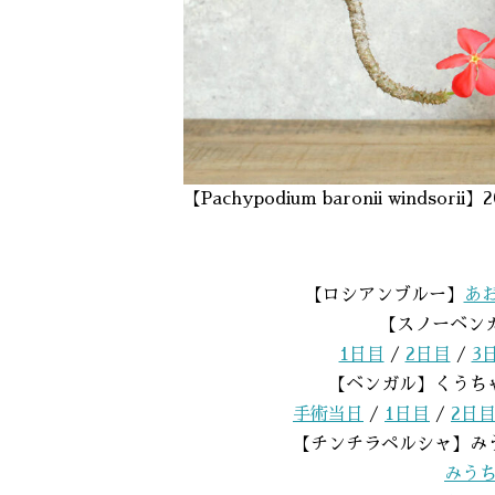
【Pachypodium baronii winds
【ロシアンブルー】
あ
【スノーベン
1日目
/
2日目
/
3
【ベンガル】くうち
手術当日
/
1日目
/
2日
【チンチラペルシャ】み
みうち