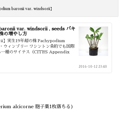
ium baronii var. windsorii】
ii var. windsorii , seeds パキ
･株の増やし方
dsorii】実生19年超の株 Pachypodium
キポディウム・ウィンゾリー ワシントン条約でも国際
のサイテス（CITES Appendix
2016-10-12 23:40
cerium alcicorne 胞子葉1枚落ちる)