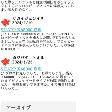
した際シュルシュルと目立つ回転音がしイジェ
クトするとフロッピーディスクに傷が入ってし
まい読み込めなく...
サカイジュンイチ
2024/2/10
SHARP X68000 修理
SHARP X68000XVI (CZ-643C-TN) フ
ロッピーディスクを挿入した際、FDDからシュ
ルシュルと目立つ回転音が発生し、フロッピー
ディスクに傷が入ってしまいました。その場合
FDDのオー...
カワバタ トオル
2024/1/26
SHARP X68000 修理
ブログ拝見しました。 お尋ねします。当方
X68000 Super-HD CZ-623Cを 所有して
いますがフロッピードライブが故障で動作しま
せん。 修理お願いできますか。その場合料金は
いくらで...
アーカイブ