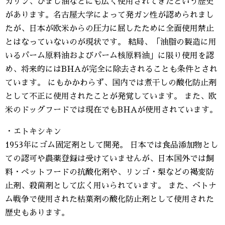
ガリン、ひまし油などにも広く使用されてきたという歴史
があります。名古屋大学によって発ガン性が認められまし
たが、日本が欧米からの圧力に屈したために全面使用禁止
とはなっていないのが現状です。 結局、「油脂の製造に用
いるパーム原料油およびパーム核原料油」に限り使用を認
め、将来的にはBHAが完全に除去されることも条件とされ
ています。 にもかかわらず、国内では煮干しの酸化防止剤
として不正に使用されたことが発覚しています。 また、欧
米のドッグフードでは現在でもBHAが使用されています。
・エトキシキン
1953年にゴム固定剤として開発。 日本では食品添加物とし
ての認可や農薬登録は受けていませんが、日本国外では飼
料・ペットフードの抗酸化剤や、リンゴ・梨などの褐変防
止剤、殺菌剤として広く用いられています。 また、ベトナ
ム戦争で使用された枯葉剤の酸化防止剤として使用された
歴史もあります。