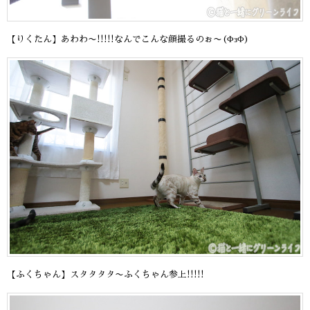
【りくたん】あわわ〜!!!!!なんでこんな顔撮るのぉ〜(ΦзΦ)
【ふくちゃん】スタタタタ〜ふくちゃん参上!!!!!