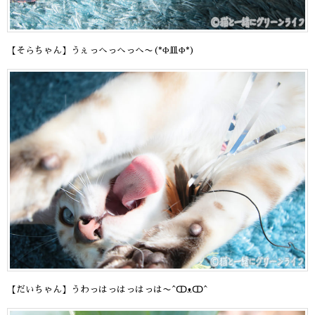
【そらちゃん】うぇっへっへっへ〜(*Φ皿Φ*)
【だいちゃん】うわっはっはっはっは〜^ↀᴥↀ^