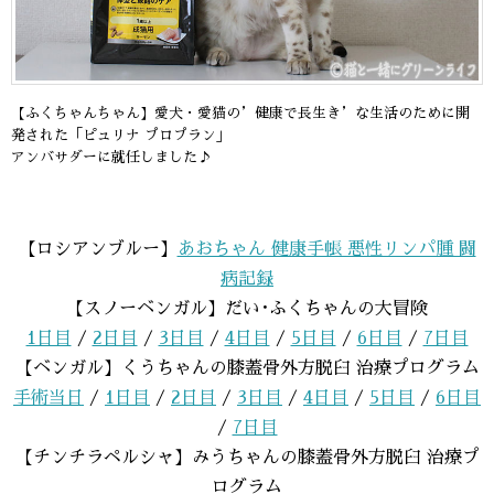
【ふくちゃんちゃん】愛犬・愛猫の’健康で長生き’な生活のために開
発された「ピュリナ プロプラン」
アンバサダーに就任しました♪
【ロシアンブルー】
あおちゃん 健康手帳 悪性リンパ腫 闘
病記録
【スノーベンガル】だい･ふくちゃんの大冒険
1日目
/
2日目
/
3日目
/
4日目
/
5日目
/
6日目
/
7日目
【ベンガル】くうちゃんの膝蓋骨外方脱臼 治療プログラム
手術当日
/
1日目
/
2日目
/
3日目
/
4日目
/
5日目
/
6日目
/
7日目
【チンチラペルシャ】みうちゃんの膝蓋骨外方脱臼 治療プ
ログラム