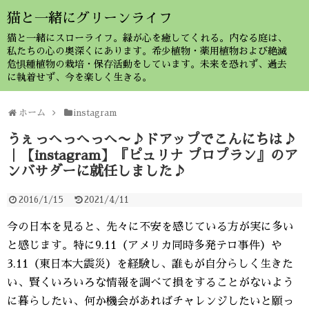
猫と一緒にグリーンライフ
猫と一緒にスローライフ。緑が心を癒してくれる。内なる庭は、
私たちの心の奥深くにあります。希少植物・薬用植物および絶滅
危惧種植物の栽培・保存活動をしています。未来を恐れず、過去
に執着せず、今を楽しく生きる。
ホーム
instagram
うぇっへっへっへ〜♪ドアップでこんにちは♪
｜【instagram】『ピュリナ プロプラン』のア
ンバサダーに就任しました♪
2016/1/15
2021/4/11
今の日本を見ると、先々に不安を感じている方が実に多い
と感じます。特に9.11（アメリカ同時多発テロ事件）や
3.11（東日本大震災）を経験し、誰もが自分らしく生きた
い、賢くいろいろな情報を調べて損をすることがないよう
に暮らしたい、何か機会があればチャレンジしたいと願っ