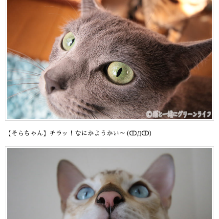
【そらちゃん】チラッ！なにかようかい～(ↀДↀ)