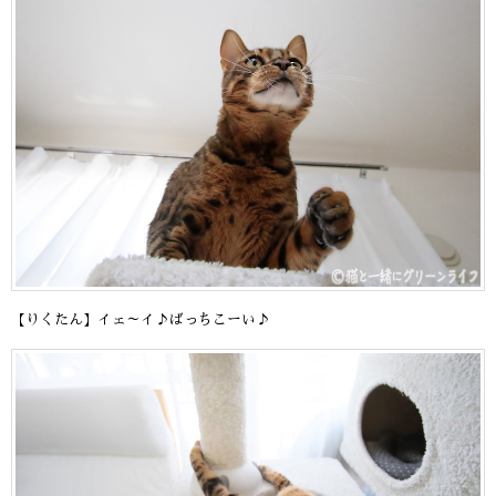
【りくたん】イェ～イ♪ばっちこーい♪