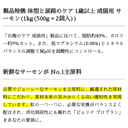
製品特徴 体型と尿路のケア 1歳以上 成猫用 サ
ーモン(1kg(500g × 2袋入))
「お腹のケア 成猫用」製品に比べて、脂肪約40％、カロリ
ー約9％カット。また、低マグネシウム(0.08%)とミネラル
バランスの調整で尿pHを弱酸性にコントロール。
新鮮なサーモンが No.1主原料
良質でジューシーなサーモンを主原料に、厳選された原材
料にこだわり、素材本来の旨みからくる高い嗜好性を実現
しています。
粒の一つ一つに、必要な栄養がバランスよく
配合され、消化吸収性にも優れた「ピュリナ プロプラン」
をあなたの愛猫に。