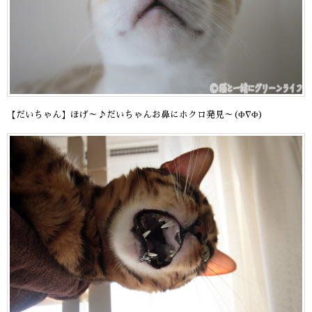
【だいちゃん】ほげ～♪だいちゃんお鼻にホクロ発見～(Φ∇Φ)