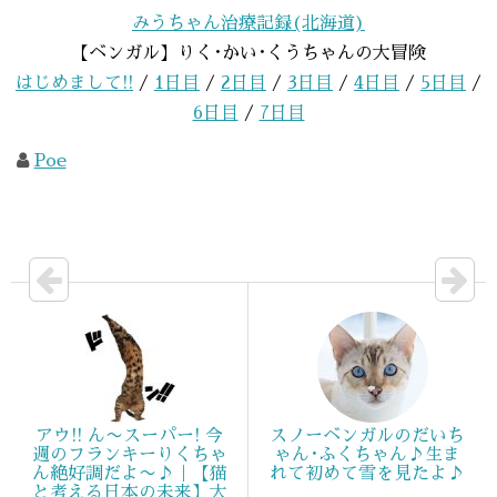
みうちゃん治療記録(北海道)
【ベンガル】りく･かい･くうちゃんの大冒険
はじめまして!!
/
1日目
/
2日目
/
3日目
/
4日目
/
5日目
/
6日目
/
7日目
Poe
アウ!! ん〜スーパー! 今
スノーベンガルのだいち
週のフランキーりくちゃ
ゃん･ふくちゃん♪生ま
ん絶好調だよ〜♪｜【猫
れて初めて雪を見たよ♪
と考える日本の未来】大