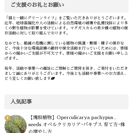
ご支援のお礼とお願い
「猫と一緒にグリーンライフ」をご覧いただきありがとうございます。
近年、地球温暖化や人の活動による自然環境の破壊や乱獲伐採により多
くの野生植物が影響を受けています。マダガスカルの希少種の植物の保
存活動に対して取り組んでおります。
なかでも、絶滅の危機に瀕している植物の保護・繁殖・種子の保存な
ど、今後十分な環境設備の維持や保全活動を行っていくためには、皆様
からの暖かいご支援が不可欠です。皆様の暖かいご支援をお願い申し上
げます。
毎年、活動や事業への趣旨にご理解とご賛同を頂き、ご寄付をいただき
まして誠にありがとうございます。今後とも活動や事業へのお力添え、
どう宜しくお願い致します
人気記事
【塊根植物】Operculicarya pachypus ,
seeds オペルクリカリア･パキプス 育て方･株
の増やし方